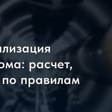
ализация
ома: расчет,
 по правилам