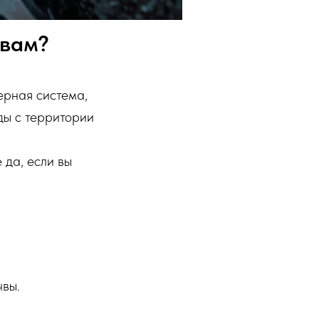
 вам?
ерная система,
ды с территории
 да, если вы
чвы.