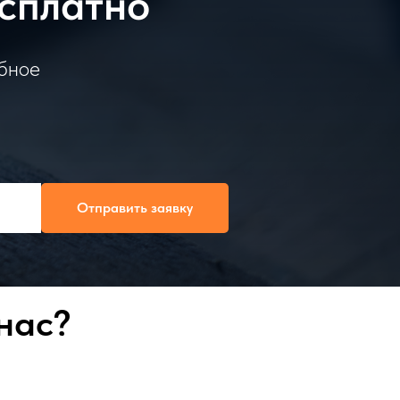
есплатно
обное
Отправить заявку
нас?