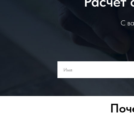
Расчет 
С ва
Поч